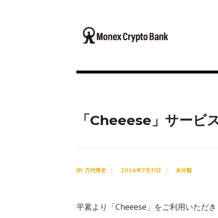
「Cheeese」サー
BY
万代惇史
|
2026年7月31日
|
未分類
平素より「Cheeese」をご利用いた