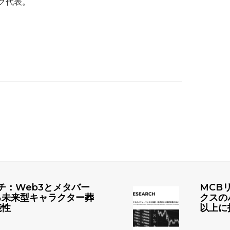
ク代表。
チ：Web3とメタバー
MCB
る未来型キャラクター葬
クスの
能性
以上に