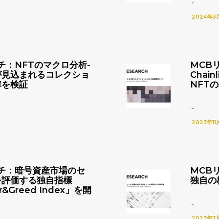
...
2024年3
チ：NFTのマクロ分析-
MCB
が見込まれるコレクショ
Chai
準を検証
NFT
...
2023年11
チ：暗号資産市場のセ
MCB
を評価する独自指標
独自の
r&Greed Index」を開
...
2023年7