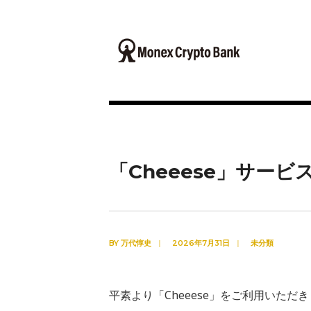
「Cheeese」サー
BY
万代惇史
|
2026年7月31日
|
未分類
平素より「Cheeese」をご利用いた