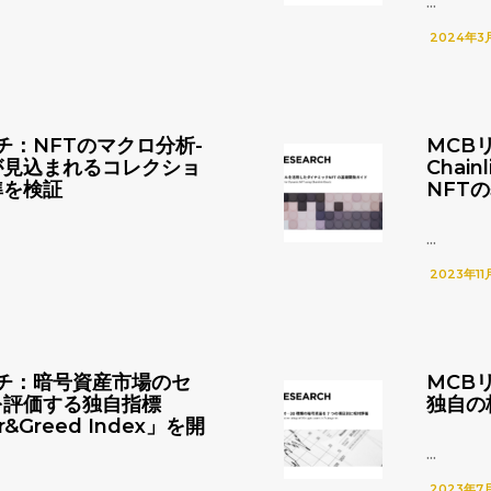
...
2024年3
チ：NFTのマクロ分析-
MCB
が見込まれるコレクショ
Chai
準を検証
NFT
...
2023年11
チ：暗号資産市場のセ
MCB
を評価する独自指標
独自の
r&Greed Index」を開
...
2023年7