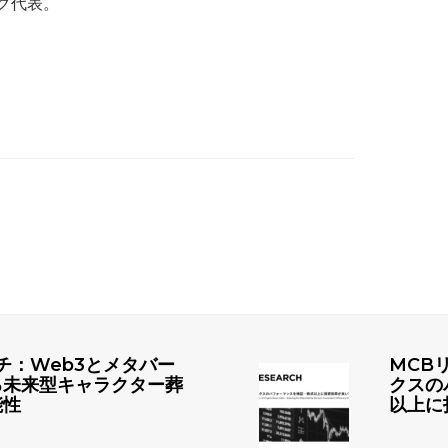
ク代表。
チ：Web3とメタバー
MCB
る未来型キャラクター葬
クスの
能性
以上に