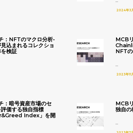
...
2024年3
チ：NFTのマクロ分析-
MCB
が見込まれるコレクショ
Chai
準を検証
NFT
...
2023年11
チ：暗号資産市場のセ
MCB
を評価する独自指標
独自の
r&Greed Index」を開
...
2023年7