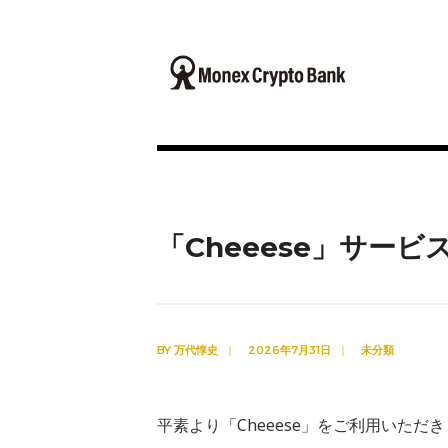
「Cheeese」サー
BY
万代惇史
|
2026年7月31日
|
未分類
平素より「Cheeese」をご利用いた