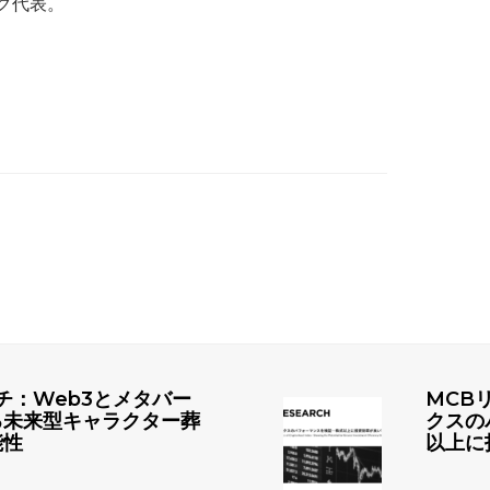
ク代表。
チ：Web3とメタバー
MCB
る未来型キャラクター葬
クスの
能性
以上に